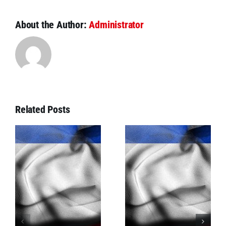
About the Author:
Administrator
Related Posts
Mercosur
le
gestoppt: EU-
Den Mullahs
–
Parlament
steht das
bremst