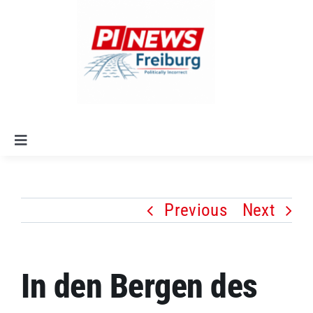
Skip
to
content
Toggle
Navigation
Startseite
Previous
Next
Alle Artikel
Leitlinien
In den Bergen des