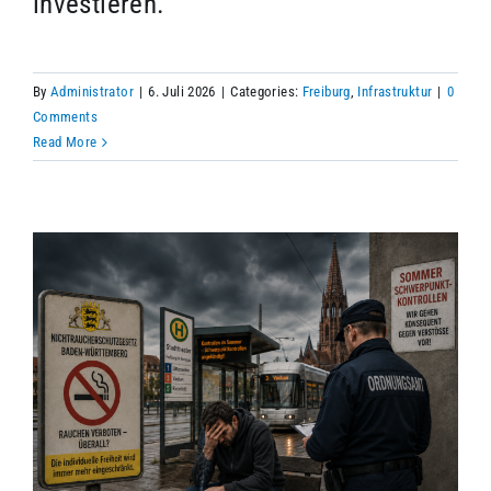
investieren.
By
Administrator
|
6. Juli 2026
|
Categories:
Freiburg
,
Infrastruktur
|
0
Comments
Read More