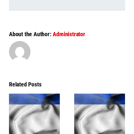
About the Author:
Administrator
Related Posts
Mercosur
le
gestoppt: EU-