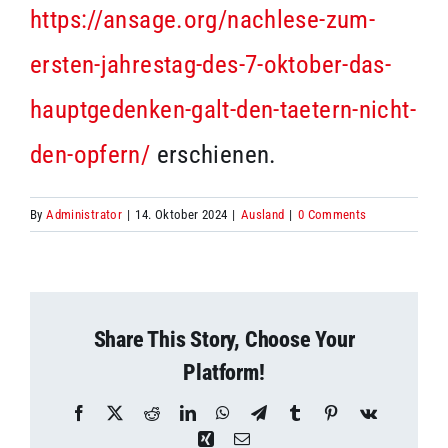
https://ansage.org/nachlese-zum-
ersten-jahrestag-des-7-oktober-das-
hauptgedenken-galt-den-taetern-nicht-
den-opfern/
erschienen.
By
Administrator
|
14. Oktober 2024
|
Ausland
|
0 Comments
Share This Story, Choose Your
Platform!
Facebook
X
Reddit
LinkedIn
WhatsApp
Telegram
Tumblr
Pinterest
Vk
Xing
Email