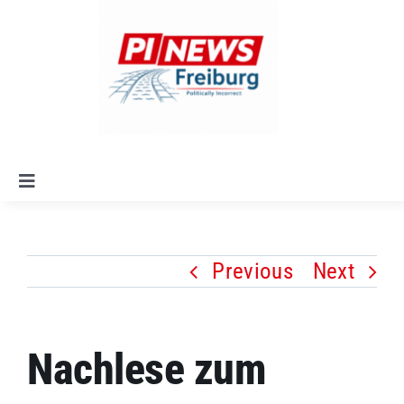
Skip
to
content
Toggle
Navigation
Startseite
Previous
Next
Alle Artikel
Leitlinien
Nachlese zum