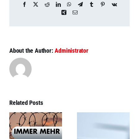
Facebook
X
Reddit
LinkedIn
WhatsApp
Telegram
Tumblr
Pinterest
Vk
Xing
Email
About the Author:
Administrator
Related Posts
Seeschlacht