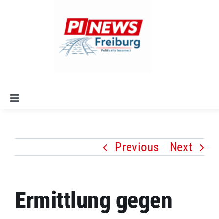
Skip
to
content
Toggle
Navigation
Startseite
Previous
Next
Alle Artikel
Leitlinien
Ermittlung gegen