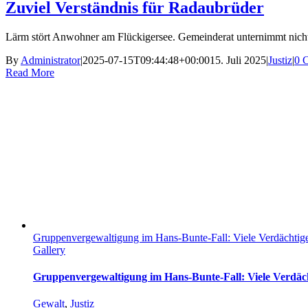
Zuviel Verständnis für Radaubrüder
Lärm stört Anwohner am Flückigersee. Gemeinderat unternimmt nichts
By
Administrator
|
2025-07-15T09:44:48+00:00
15. Juli 2025
|
Justiz
|
0 
Read More
Gruppenvergewaltigung im Hans-Bunte-Fall: Viele Verdächtig
Gallery
Gruppenvergewaltigung im Hans-Bunte-Fall: Viele Verdäch
Gewalt
,
Justiz