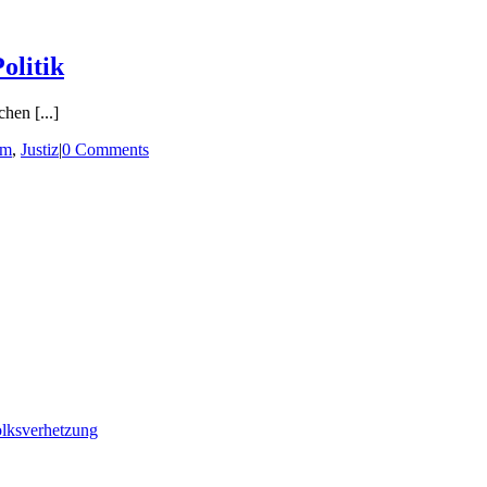
olitik
chen [...]
am
,
Justiz
|
0 Comments
olksverhetzung