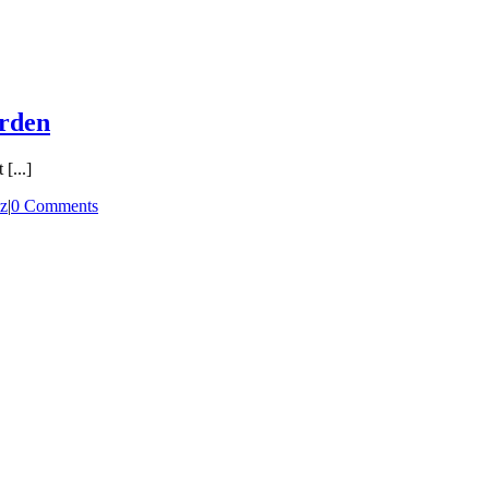
erden
[...]
iz
|
0 Comments