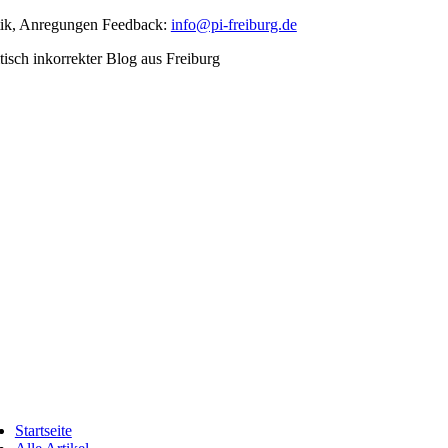
Skip
tik, Anregungen Feedback:
info@pi-freiburg.de
to
tisch inkorrekter Blog aus Freiburg
content
ggle
vigation
Startseite