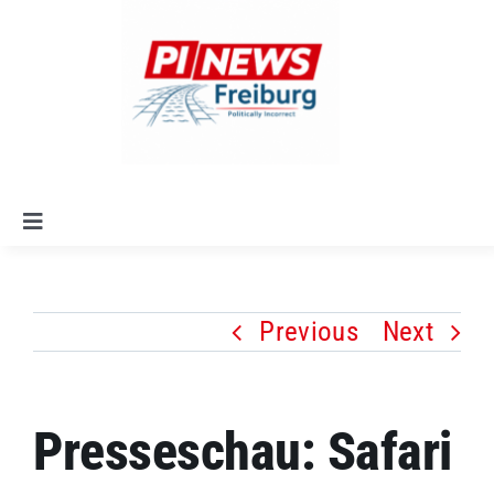
Skip
to
content
Toggle
Navigation
Startseite
Previous
Next
Alle Artikel
Leitlinien
Presseschau: Safari