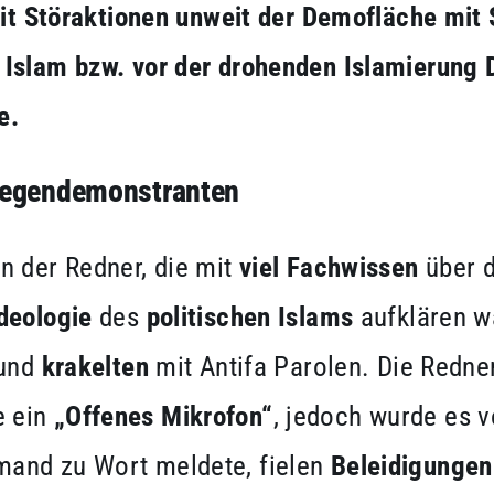
mit Störaktionen unweit der Demofläche mit 
 Islam bzw. vor der drohenden Islamierung 
e.
 Gegendemonstranten
n der Redner, die mit
viel Fachwissen
über 
Ideologie
des
politischen Islams
aufklären w
 und
krakelten
mit Antifa Parolen. Die Redne
e ein
„Offenes Mikrofon“
, jedoch wurde es vo
mand zu Wort meldete, fielen
Beleidigunge