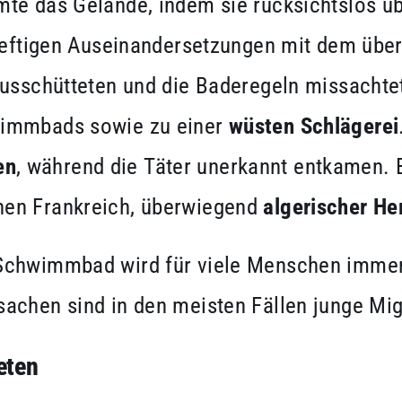
mte das Gelände, indem sie rücksichtslos üb
 heftigen Auseinandersetzungen mit dem über
ausschütteten und die Baderegeln missachtet
wimmbads sowie zu einer
wüsten Schlägerei
en
, während die Täter unerkannt entkamen. B
hen Frankreich, überwiegend
algerischer He
Schwimmbad wird für viele Menschen immer 
achen sind in den meisten Fällen junge Mig
eten