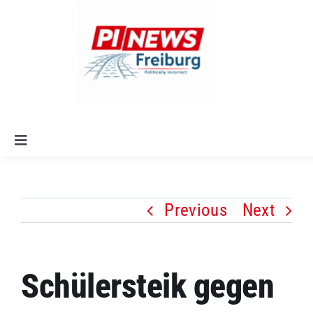
Skip
to
content
Toggle
Navigation
Startseite
Previous
Next
Alle Artikel
Leitlinien
Schülersteik gegen