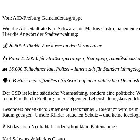
Von: AfD-Freiburg Gemeinderatsgruppe
Wir, die AfD-Stadträte Karl Schwarz und Markus Castro, haben eine of
Hier die Antwort der Stadtverwaltung:
💰
20.500 € direkte Zuschüsse an den Veranstalter
🚧
Rund 25.000 € für Straßensperrungen, Reinigung, Sanitätsdienst un
👥
16.000 Teilnehmer laut Polizei – Innenstadt für Stunden lahmgele
🗣
OB Horn hielt offizielles Grußwort auf einer politischen Demonstr
Der CSD ist keine städtische Veranstaltung, sondern eine politische
mehr Familien in Freiburg unter steigenden Lebenshaltungskosten lei
Besonders bedenklich: Unter dem Deckmantel „Toleranz“ wird beim 
Raum getragen. Unsere Kinder brauchen Schutz – und keine ideologisc
❓
Ist das noch Neutralität – oder schon klare Parteinahme?
Karl Schwarz & Markus Castro