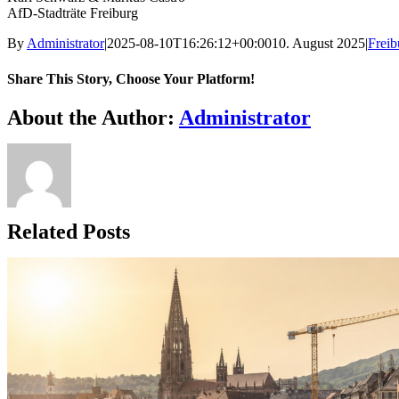
AfD-Stadträte Freiburg
By
Administrator
|
2025-08-10T16:26:12+00:00
10. August 2025
|
Freib
Share This Story, Choose Your Platform!
Facebook
X
Reddit
LinkedIn
WhatsApp
Telegram
Tumblr
Pinterest
Vk
Xing
Email
About the Author:
Administrator
Related Posts