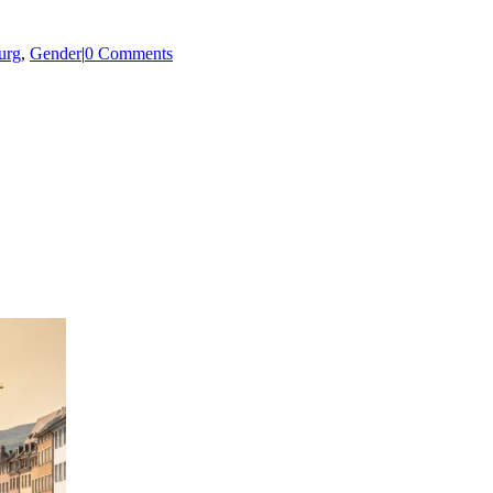
urg
,
Gender
|
0 Comments