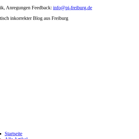
Skip
tik, Anregungen Feedback:
info@pi-freiburg.de
to
tisch inkorrekter Blog aus Freiburg
content
ggle
vigation
Startseite