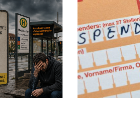
OB Horn spendet 50.000
Wohnbauoff
Euro an die SPD: Ist das
Freiburg: Wenn
noch politische
Versagen de
Anständigkeit?
ausbü