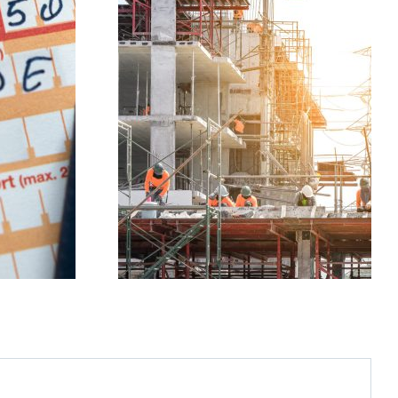
ensive in
 Private das
Schutz vor extremer Hitze:
r Politik
Versiegelung stoppen
geln