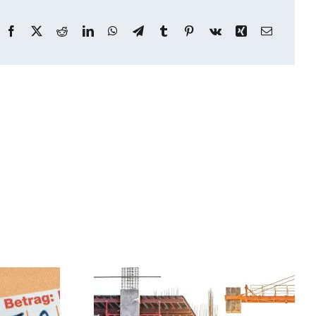
Facebook
X
Reddit
LinkedIn
WhatsApp
Telegram
Tumblr
Pinterest
Vk
Xing
Email